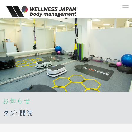
To
na
お知らせ
タグ:
開院