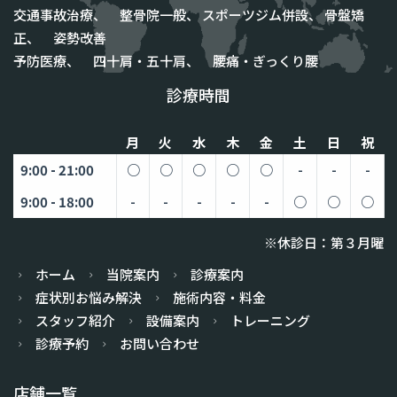
交通事故治療、 整骨院一般、 スポーツジム併設、 骨盤矯
正、 姿勢改善
予防医療、 四十肩・五十肩、 腰痛・ぎっくり腰
診療時間
月
火
水
木
金
土
日
祝
9:00 - 21:00
○
○
○
○
○
-
-
-
9:00 - 18:00
-
-
-
-
-
○
○
○
※休診日：第３月曜
ホーム
当院案内
診療案内
症状別お悩み解決
施術内容・料金
スタッフ紹介
設備案内
トレーニング
診療予約
お問い合わせ
店舗一覧