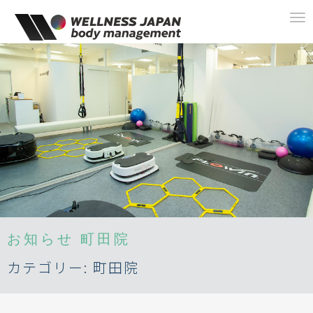
To
na
お知らせ
町田院
カテゴリー:
町田院